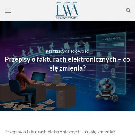
Przewiń
do
zawartości
RZETELNA KSIĘGOWOŚĆ
Przepisy o fakturach elektronicznych – co
się zmienia?
Przepisy o fakturach elektronicznych – co się zmienia?