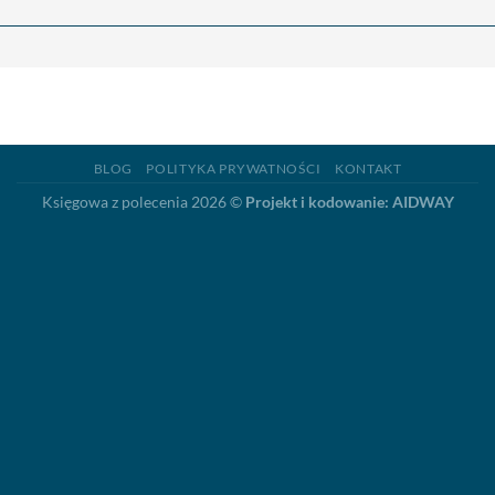
BLOG
POLITYKA PRYWATNOŚCI
KONTAKT
Księgowa z polecenia 2026 ©
Projekt i kodowanie: AIDWAY