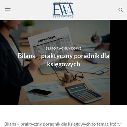
Przewiń
do
zawartości
BIURO RACHUNKOWE
Bilans – praktyczny poradnik dla
księgowych
Bilans – praktyczny poradnik dla księgowych to temat, który