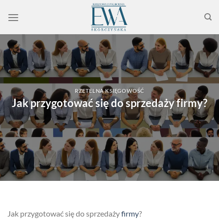
Przewiń
do
zawartości
RZETELNA KSIĘGOWOŚĆ
Jak przygotować się do sprzedaży firmy?
Jak przygotować się do sprzedaży
firmy
?