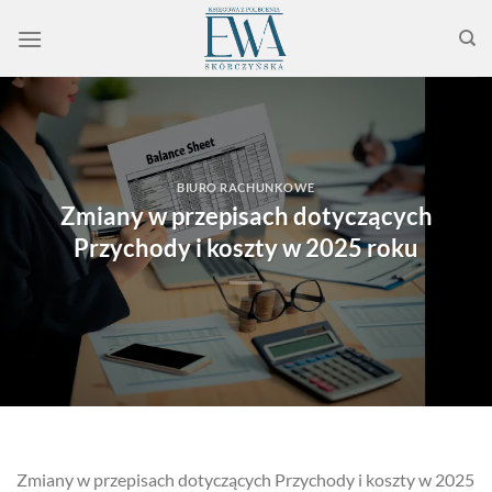
Przewiń
do
zawartości
BIURO RACHUNKOWE
Zmiany w przepisach dotyczących
Przychody i koszty w 2025 roku
Zmiany w przepisach dotyczących Przychody i koszty w 2025