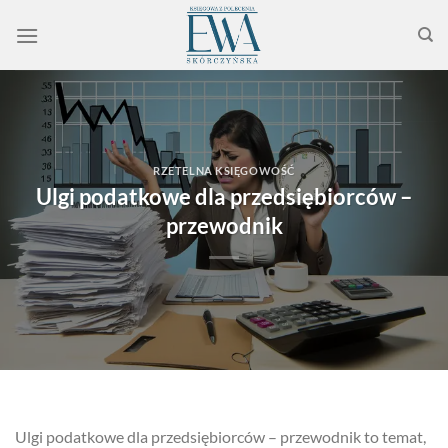
Przewiń
do
zawartości
RZETELNA KSIĘGOWOŚĆ
Ulgi podatkowe dla przedsiębiorców –
przewodnik
Ulgi podatkowe dla przedsiębiorców – przewodnik to temat,