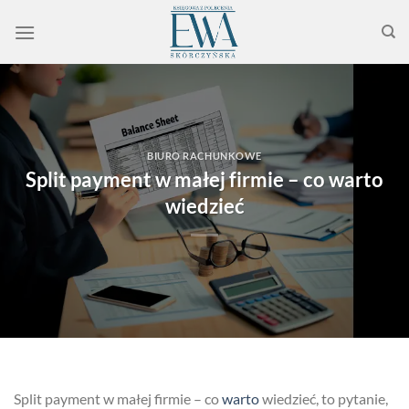
Przewiń
do
zawartości
BIURO RACHUNKOWE
Split payment w małej firmie – co warto
wiedzieć
Split payment w małej firmie – co
warto
wiedzieć, to pytanie,