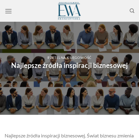
Przewiń
do
zawartości
RZETELNA KSIĘGOWOŚĆ
Najlepsze źródła inspiracji biznesowej
Najlepsze źródła inspiracji biznesowej. Świat biznesu zmienia