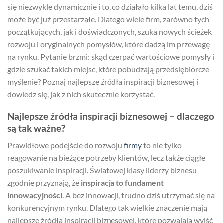
się niezwykle dynamicznie i to, co działało kilka lat temu, dziś
może być już przestarzałe. Dlatego wiele firm, zarówno tych
początkujących, jak i doświadczonych, szuka nowych ścieżek
rozwoju i oryginalnych pomysłów, które dadzą im przewagę
na rynku. Pytanie brzmi: skąd czerpać wartościowe pomysły i
gdzie szukać takich miejsc, które pobudzają przedsiębiorcze
myślenie? Poznaj najlepsze źródła inspiracji biznesowej i
dowiedz się, jak z nich skutecznie korzystać.
Najlepsze źródła inspiracji biznesowej – dlaczego
są tak ważne?
Prawidłowe podejście do rozwoju
firmy
to nie tylko
reagowanie na bieżące potrzeby klientów, lecz także ciągłe
poszukiwanie inspiracji. Światowej klasy liderzy biznesu
zgodnie przyznają, że
inspiracja to fundament
innowacyjności
. A bez innowacji, trudno dziś utrzymać się na
konkurencyjnym rynku. Dlatego tak wielkie znaczenie mają
najlepsze źródła inspiracji biznesowej, które pozwalają wyjść