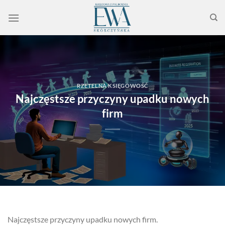
Przewiń
do
zawartości
RZETELNA KSIĘGOWOŚĆ
Najczęstsze przyczyny upadku nowych
firm
Najczęstsze przyczyny upadku nowych firm.