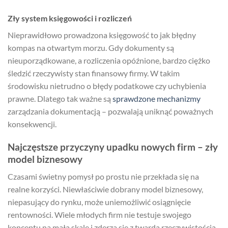
Zły system księgowości i rozliczeń
Nieprawidłowo prowadzona księgowość to jak błędny
kompas na otwartym morzu. Gdy dokumenty są
nieuporządkowane, a rozliczenia opóźnione, bardzo ciężko
śledzić rzeczywisty stan finansowy firmy. W takim
środowisku nietrudno o błędy podatkowe czy uchybienia
prawne. Dlatego tak ważne są
sprawdzone mechanizmy
zarządzania dokumentacją – pozwalają uniknąć poważnych
konsekwencji.
Najczęstsze przyczyny upadku nowych firm – zły
model biznesowy
Czasami świetny pomysł po prostu nie przekłada się na
realne korzyści. Niewłaściwie dobrany model biznesowy,
niepasujący do rynku, może uniemożliwić osiągnięcie
rentowności. Wiele młodych firm nie testuje swojego
konceptu na małą skalę i zderza się z twardą rzeczywistością