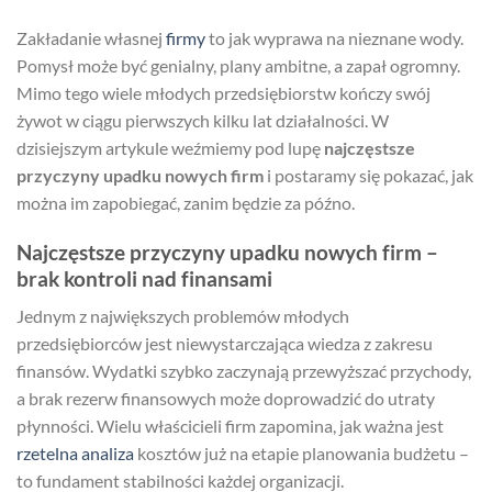
Zakładanie własnej
firmy
to jak wyprawa na nieznane wody.
Pomysł może być genialny, plany ambitne, a zapał ogromny.
Mimo tego wiele młodych przedsiębiorstw kończy swój
żywot w ciągu pierwszych kilku lat działalności. W
dzisiejszym artykule weźmiemy pod lupę
najczęstsze
przyczyny upadku nowych firm
i postaramy się pokazać, jak
można im zapobiegać, zanim będzie za późno.
Najczęstsze przyczyny upadku nowych firm –
brak kontroli nad finansami
Jednym z największych problemów młodych
przedsiębiorców jest niewystarczająca wiedza z zakresu
finansów. Wydatki szybko zaczynają przewyższać przychody,
a brak rezerw finansowych może doprowadzić do utraty
płynności. Wielu właścicieli firm zapomina, jak ważna jest
rzetelna analiza
kosztów już na etapie planowania budżetu –
to fundament stabilności każdej organizacji.