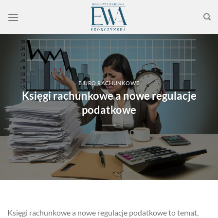
Przewiń
do
zawartości
BIURO RACHUNKOWE
Księgi rachunkowe a nowe regulacje
podatkowe
Księgi rachunkowe a nowe regulacje podatkowe to temat,