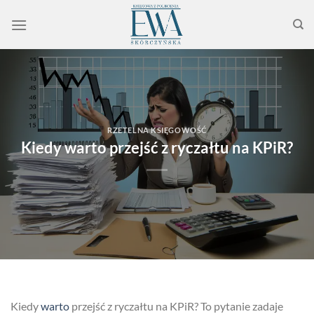
Przewiń
do
zawartości
RZETELNA KSIĘGOWOŚĆ
Kiedy warto przejść z ryczałtu na KPiR?
Kiedy
warto
przejść z ryczałtu na KPiR? To pytanie zadaje