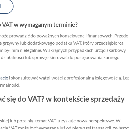
I
 do VAT w wymaganym terminie?
, może prowadzić do poważnych konsekwencji finansowych. Przede
ie grzywny lub dodatkowego podatku VAT, który przedsiębiorca
rym był nim nielegalnie. W skrajnych przypadkach urząd skarbowy
ziałalności lub sprawę skierować do postępowania karnego
acje
i skonsultować wątpliwości z profesjonalną księgowością. Lep
ormalności.
ć się do VAT? w kontekście sprzedaży
skiej lub poza nią, temat VAT-u zyskuje nową perspektywę. W
racja VAT może być wymagana już od pierwszej transakcji, zwłaszc