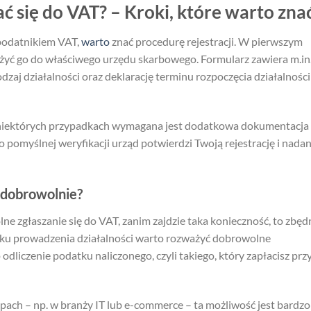
ć się do VAT? – Kroki, które warto zna
ę podatnikiem VAT,
warto
znać procedurę rejestracji. W pierwszym
ożyć go do właściwego urzędu skarbowego. Formularz zawiera m.in
dzaj działalności oraz deklarację terminu rozpoczęcia działalności
 niektórych przypadkach wymagana jest dodatkowa dokumentacja
 pomyślnej weryfikacji urząd potwierdzi Twoją rejestrację i nada
 dobrowolnie?
e zgłaszanie się do VAT, zanim zajdzie taka konieczność, to zbęd
ątku prowadzenia działalności warto rozważyć dobrowolne
liczenie podatku naliczonego, czyli takiego, który zapłacisz prz
upach – np. w branży IT lub e-commerce – ta możliwość jest bardzo