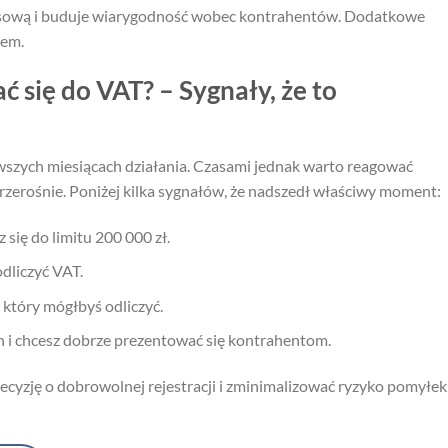
ansową i buduje wiarygodność wobec kontrahentów. Dodatkowe
tem.
ć się do VAT? – Sygnały, że to
wszych miesiącach działania. Czasami jednak warto reagować
przerośnie. Poniżej kilka sygnałów, że nadszedł właściwy moment:
z się do limitu 200 000 zł.
odliczyć VAT.
który mógłbyś odliczyć.
h i chcesz dobrze prezentować się kontrahentom.
 decyzję o dobrowolnej rejestracji i zminimalizować ryzyko pomyłek