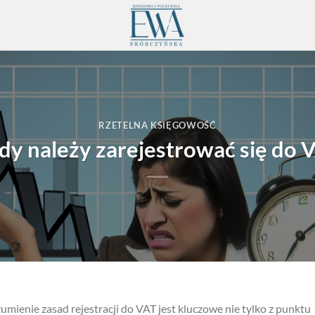
RZETELNA KSIĘGOWOŚĆ
dy należy zarejestrować się do 
umienie zasad rejestracji do VAT jest kluczowe nie tylko z punktu