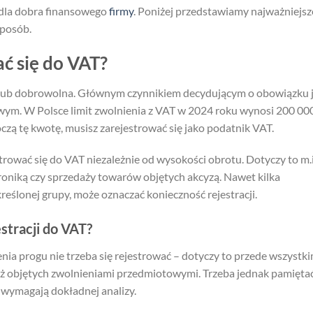
 dla dobra finansowego
firmy
. Poniżej przedstawiamy najważniejsz
sposób.
ć się do VAT?
lub dobrowolna. Głównym czynnikiem decydującym o obowiązku j
m. W Polsce limit zwolnienia z VAT w 2024 roku wynosi 200 000
oczą tę kwotę, musisz zarejestrować się jako podatnik VAT.
strować się do VAT niezależnie od wysokości obrotu. Dotyczy to m.
troniką czy sprzedaży towarów objętych akcyzą. Nawet kilka
reślonej grupy, może oznaczać konieczność rejestracji.
stracji do VAT?
a progu nie trzeba się rejestrować – dotyczy to przede wszystk
nż objętych zwolnieniami przedmiotowymi. Trzeba jednak pamiętać
 i wymagają dokładnej analizy.