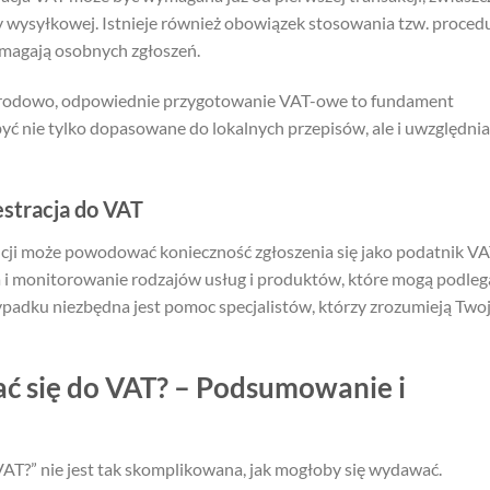
y wysyłkowej. Istnieje również obowiązek stosowania tzw. proced
ymagają osobnych zgłoszeń.
narodowo, odpowiednie przygotowanie VAT-owe to fundament
ć nie tylko dopasowane do lokalnych przepisów, ale i uwzględnia
estracja do VAT
cji może powodować konieczność zgłoszenia się jako podatnik V
ja i monitorowanie rodzajów usług i produktów, które mogą podleg
adku niezbędna jest pomoc specjalistów, którzy zrozumieją Two
ać się do VAT? – Podsumowanie i
VAT?” nie jest tak skomplikowana, jak mogłoby się wydawać.