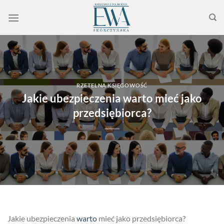
Przewiń
do
zawartości
RZETELNA KSIĘGOWOŚĆ
Jakie ubezpieczenia warto mieć jako
przedsiębiorca?
Jakie ubezpieczenia
warto
mieć jako przedsiębiorca?