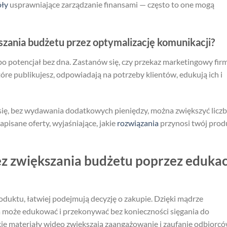
óły
usprawniające zarządzanie finansami — często to one mogą
szania budżetu przez optymalizację komunikacji?
bo potencjał bez dna. Zastanów się, czy przekaz marketingowy fir
które publikujesz, odpowiadają na potrzeby klientów, edukują ich i
ię, bez wydawania dodatkowych pieniędzy, można zwiększyć licz
pisane oferty, wyjaśniające, jakie
rozwiązania
przynosi twój prod
ez zwiększania budżetu poprzez edukac
oduktu, łatwiej podejmują decyzję o zakupie. Dzięki mądrze
może edukować i przekonywać bez konieczności sięgania do
ótkie materiały wideo zwiększają zaangażowanie i zaufanie odbiorcó