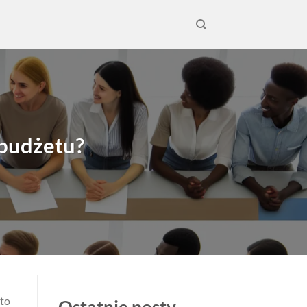
 budżetu?
kto