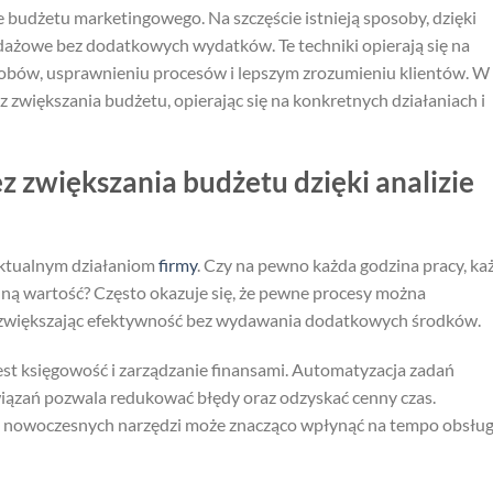
 budżetu marketingowego. Na szczęście istnieją sposoby, dzięki
dażowe bez dodatkowych wydatków. Te techniki opierają się na
obów, usprawnieniu procesów i lepszym zrozumieniu klientów. W
z zwiększania budżetu, opierając się na konkretnych działaniach i
z zwiększania budżetu dzięki analizie
aktualnym działaniom
firmy
. Czy na pewno każda godzina pracy, ka
alną wartość? Często okazuje się, że pewne procesy można
 zwiększając efektywność bez wydawania dodatkowych środków.
st księgowość i zarządzanie finansami. Automatyzacja zadań
wiązań pozwala redukować błędy oraz odzyskać cenny czas.
e nowoczesnych narzędzi może znacząco wpłynąć na tempo obsług