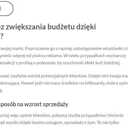
I
z zwiększania budżetu dzięki
?
wojej marki. Poproszenie go o opinię, udostępnienie wizytówki cz
zynieść więcej niż płatna reklama. W wielu przypadkach wystarczy
sakcji z prośbą o polecenie, by uruchomić efekt kuli śnieżnej.
ować zaufanie wśród potencjalnych klientów. Dzięki nim twoja ma
zekonująca. Nawet jeśli nie masz środków na billboardy, dobra opin
g.
sposób na wzrost sprzedaży
pniaj więc opinie klientów, pokazuj studia przypadków i historie
ęli wyniki dzięki twoim usługom, opowiedz o tym. To nie tylko