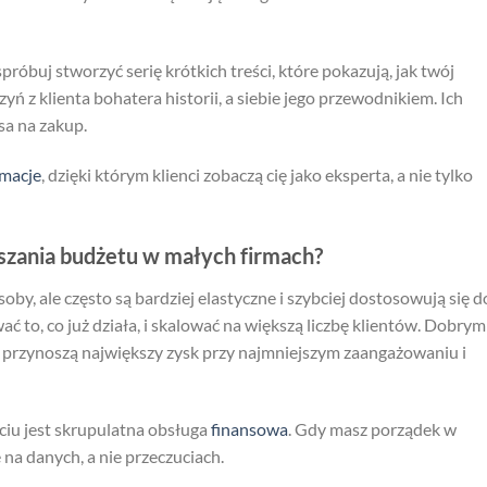
 spróbuj stworzyć serię krótkich treści, które pokazują, jak twój
ń z klienta bohatera historii, a siebie jego przewodnikiem. Ich
sa na zakup.
rmacje
, dzięki którym klienci zobaczą cię jako eksperta, a nie tylko
szania budżetu w małych firmach?
by, ale często są bardziej elastyczne i szybciej dostosowują się d
ać to, co już działa, i skalować na większą liczbę klientów. Dobrym
 przynoszą największy zysk przy najmniejszym zaangażowaniu i
iu jest skrupulatna obsługa
finansowa
. Gdy masz porządek w
 na danych, a nie przeczuciach.