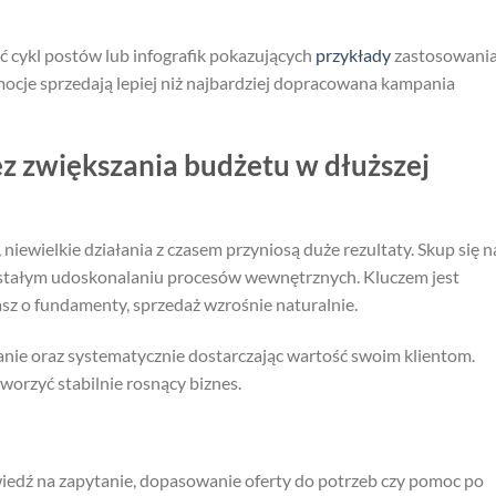
 cykl postów lub infografik pokazujących
przykłady
zastosowani
mocje sprzedają lepiej niż najbardziej dopracowana kampania
ez zwiększania budżetu w dłuższej
 niewielkie działania z czasem przyniosą duże rezultaty. Skup się n
 i stałym udoskonalaniu procesów wewnętrznych. Kluczem jest
basz o fundamenty, sprzedaż wzrośnie naturalnie.
fanie oraz systematycznie dostarczając wartość swoim klientom.
rzyć stabilnie rosnący biznes.
wiedź na zapytanie, dopasowanie oferty do potrzeb czy pomoc po