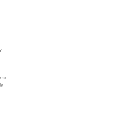
y
rka
ia