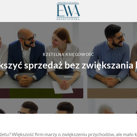
RZETELNA KSIĘGOWOŚĆ
kszyć sprzedaż bez zwiększania
żetu? Większość firm marzy o zwiększeniu przychodów, ale mało 