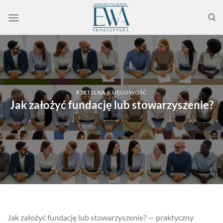
Przewiń
do
zawartości
RZETELNA KSIĘGOWOŚĆ
Jak założyć fundację lub stowarzyszenie?
Jak założyć fundację lub stowarzyszenie? — praktyczny