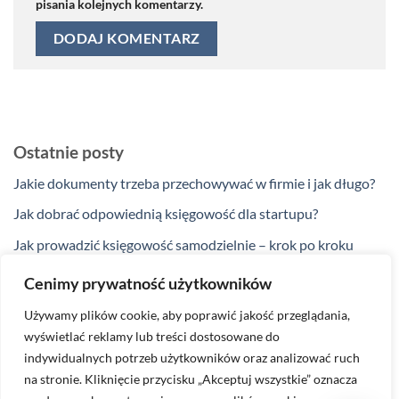
pisania kolejnych komentarzy.
Ostatnie posty
Jakie dokumenty trzeba przechowywać w firmie i jak długo?
Jak dobrać odpowiednią księgowość dla startupu?
Jak prowadzić księgowość samodzielnie – krok po kroku
Jakie ulgi podatkowe przysługują przedsiębiorcom w 2025
Cenimy prywatność użytkowników
roku?
Używamy plików cookie, aby poprawić jakość przeglądania,
Kiedy zakup na firmę nie jest kosztem podatkowym?
wyświetlać reklamy lub treści dostosowane do
indywidualnych potrzeb użytkowników oraz analizować ruch
na stronie. Kliknięcie przycisku „Akceptuj wszystkie” oznacza