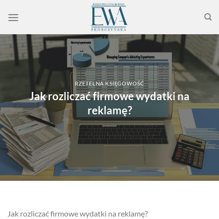
Przewiń
do
zawartości
RZETELNA KSIĘGOWOŚĆ
Jak rozliczać firmowe wydatki na
reklamę?
Jak rozliczać firmowe wydatki na reklamę?