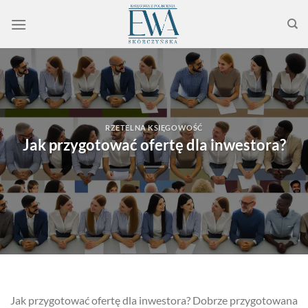
Przewiń
do
zawartości
RZETELNA KSIĘGOWOŚĆ
Jak przygotować ofertę dla inwestora?
Jak przygotować ofertę dla inwestora? Dobrze przygotowana