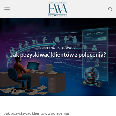
Przewiń
do
zawartości
RZETELNA KSIĘGOWOŚĆ
Jak pozyskiwać klientów z polecenia?
Jak pozyskiwać klientów z polecenia?