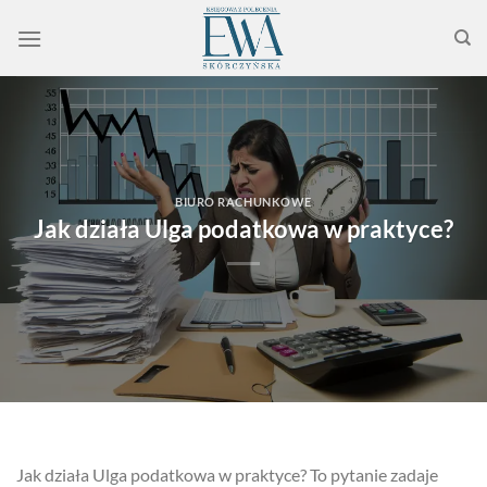
Przewiń
do
zawartości
BIURO RACHUNKOWE
Jak działa Ulga podatkowa w praktyce?
Jak działa Ulga podatkowa w praktyce? To pytanie zadaje