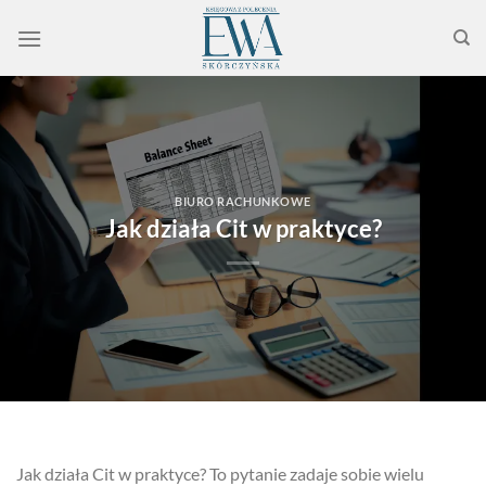
Przewiń
do
zawartości
BIURO RACHUNKOWE
Jak działa Cit w praktyce?
Jak działa Cit w praktyce? To pytanie zadaje sobie wielu