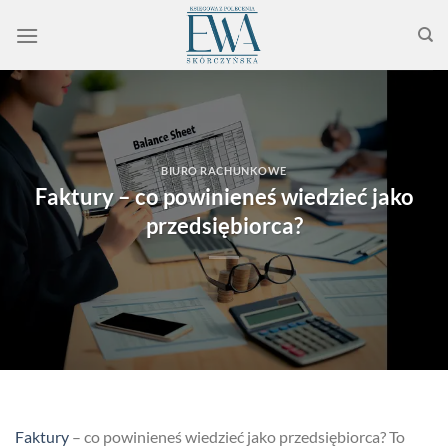
Przewiń
do
zawartości
BIURO RACHUNKOWE
Faktury – co powinieneś wiedzieć jako
przedsiębiorca?
Faktury
– co powinieneś wiedzieć jako przedsiębiorca? To