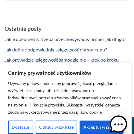
Ostatnie posty
Jakie dokumenty trzeba przechowywać w firmie i jak długo?
Jak dobrać odpowiednią księgowość dla startupu?
Jak prowadzić księgowość samodzielnie – krok po kroku
Jakie ulgi podatkowe przysługują przedsiębiorcom w 2025
Cenimy prywatność użytkowników
roku?
Używamy plików cookie, aby poprawić jakość przeglądania,
Kiedy zakup na firmę nie jest kosztem podatkowym?
wyświetlać reklamy lub treści dostosowane do
indywidualnych potrzeb użytkowników oraz analizować ruch
na stronie. Kliknięcie przycisku „Akceptuj wszystkie” oznacza
zgodę na wykorzystywanie przez nas plików cookie.
BLOG
POLITYKA PRYWATNOŚCI
KONTAKT
Dostosuj
Odrzuć wszystkie
Akceptuj wszystko
Księgowa z polecenia 2026 ©
Projekt i kodowanie: AIDWAY