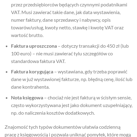
przez przedsiębiorców będących czynnymi podatnikami
VAT. Musi zawierać takie dane, jak data wystawienia,
numer faktury, dane sprzedawcy i nabywcy, opis
towarów/usług, kwoty netto, stawkę i kwotę VAT oraz
wartość brutto.
Faktura uproszczona
– dotyczy transakcji do 450 zł (lub
100 euro) – nie musi zawierać tylu szczegółów co
standardowa faktura VAT.
Faktura korygująca
– wystawiana, gdy trzeba poprawić
dane w już wystawionej fakturze, np. błędną cenę, ilość lub
dane kontrahenta.
Nota księgowa
– chociaż nie jest fakturą w ścisłym sensie,
często wykorzystywana jest jako dokument uzupełniający,
np. do naliczenia kosztów dodatkowych.
Znajomość tych typów dokumentów ułatwia codzienną
pracę z księgowością i pozwala uniknąć pomyłek, które mogą