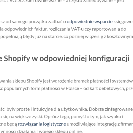
ość z RODO. Ale równie ważne – a często zaniedbywane – jest
sz od samego początku zadbać o
odpowiednie wsparcie
księgowe
a odpowiednich faktur, rozliczania VAT-u czy raportowania do
popełniają błędy już na starcie, co później wiąże się z kosztownym
 Shopify w odpowiedniej konfiguracji
nia sklepu Shopify jest wdrożenie bramek płatności i systemów
ć popularnych form płatności w Polsce – od kart debetowych, prz
ci były proste i intuicyjne dla użytkownika. Dobrze zintegrowane
 się na większe zyski. Oprócz tego, pomyśl o tym, jak szybko i
atne będą
rozwiązania logistyczne
umożliwiające integrację z firma
łynności działania Twojego sklepu online.