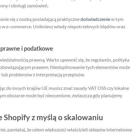
rony i obsługi zamówień.
nie się z osobą posiadającą praktyczne
doświadczenie
w tym
się w e-commerce. Unikniesz wtedy niepotrzebnych błędów oraz
 prawne i podatkowe
iedzialnością prawną. Warto upewnić się, że regulamin, polityka
 z obowiązującym prawem. Niedopilnowanie tych elementów może
lub problemów z interpretacją przepisów.
c do innych krajów UE musisz znać zasady VAT OSS czy lokalne
ym obszarze może być nieocenione, zwłaszcza gdy planujemy
 Shopify z myślą o skalowaniu
e, pamiętaj, że celem większości właścicieli sklepów internetowy