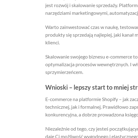
jest rozwój i skalowanie sprzedaży. Platforma
narzędziami marketingowymi, automatyzacją
Warto zainwestować czas w naukę, testowani
produkty się sprzedają najlepiej, jaki kanał
klienci.
Skalowanie swojego biznesu e-commerce to n
optymalizacja procesów wewnętrznych. I wł
sprzymierzeńcem.
Wnioski – lepszy start to mniej st
E-commerce na platformie Shopify – jak zac
technicznej, jak i formalnej. Prawidłowo z
konkurencyjna, a dobrze prowadzona księgo
Niezależnie od tego, czy jesteś początkując
daje Ci możliwość wygodnego i elastycznego 