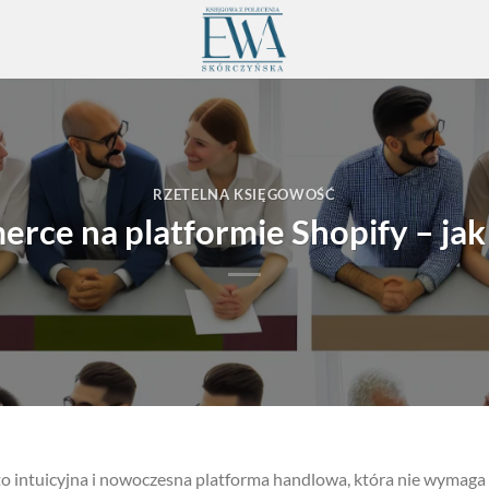
RZETELNA KSIĘGOWOŚĆ
rce na platformie Shopify – jak
to intuicyjna i nowoczesna platforma handlowa, która nie wymaga