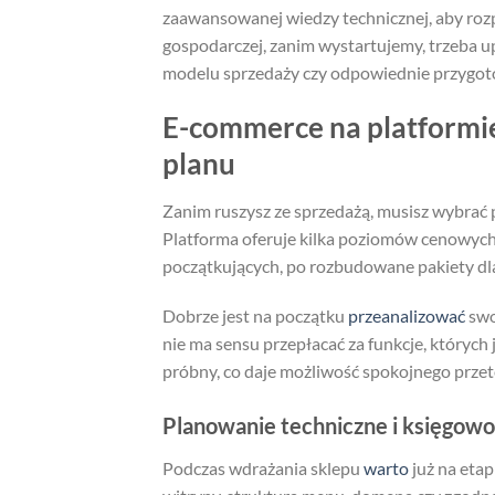
zaawansowanej wiedzy technicznej, aby rozpo
gospodarczej, zanim wystartujemy, trzeba up
modelu sprzedaży czy odpowiednie przygoto
E-commerce na platformi
planu
Zanim ruszysz ze sprzedażą, musisz wybrać
Platforma oferuje kilka poziomów cenowych,
początkujących, po rozbudowane pakiety dl
Dobrze jest na początku
przeanalizować
swoj
nie ma sensu przepłacać za funkcje, których 
próbny, co daje możliwość spokojnego przet
Planowanie techniczne i księgowoś
Podczas wdrażania sklepu
warto
już na etap