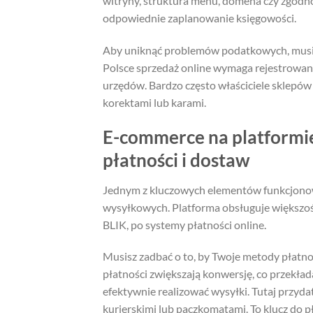
witryny, struktura menu, domena czy zgodn
odpowiednie zaplanowanie księgowości.
Aby uniknąć problemów podatkowych, musi
Polsce sprzedaż online wymaga rejestrowani
urzędów. Bardzo często właściciele sklepów 
korektami lub karami.
E-commerce na platformie
płatności i dostaw
Jednym z kluczowych elementów funkcjonowa
wysyłkowych. Platforma obsługuje większoś
BLIK, po systemy płatności online.
Musisz zadbać o to, by Twoje metody płatnoś
płatności zwiększają konwersję, co przekłada
efektywnie realizować wysyłki. Tutaj przyd
kurierskimi lub paczkomatami. To klucz do p