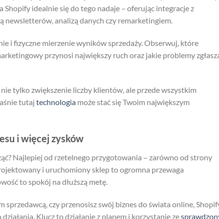
 Shopify idealnie się do tego nadaje – oferując integracje z
 newsletterów, analizą danych czy remarketingiem.
e i fizyczne mierzenie wyników sprzedaży. Obserwuj, które
 marketingowy przynosi największy ruch oraz jakie problemy zgłasz
ie tylko zwiększenie liczby klientów, ale przede wszystkim
aśnie tutaj
technologia
może stać się Twoim największym
resu i więcej zysków
ząć? Najlepiej od rzetelnego przygotowania – zarówno od strony
aprojektowany i uruchomiony sklep to ogromna przewaga
wość to spokój na dłuższą metę.
ym sprzedawcą, czy przenosisz swój biznes do świata online, Shopif
działania. Klucz to działanie z planem i korzystanie ze
sprawdzon