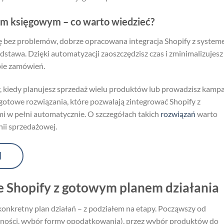
em księgowym – co warto wiedzieć?
się bez problemów, dobrze opracowana integracja Shopify z syste
tawa. Dzięki automatyzacji zaoszczędzisz czas i zminimalizujesz
bie zamówień.
dy, kiedy planujesz sprzedaż wielu produktów lub prowadzisz kamp
 gotowe rozwiązania, które pozwalają zintegrować Shopify z
 w pełni automatycznie. O szczegółach takich
rozwiązań
warto
nii sprzedażowej.
I
 Shopify z gotowym planem działania
e konkretny plan działań – z podziałem na etapy. Począwszy od
alności, wybór formy opodatkowania), przez wybór produktów do