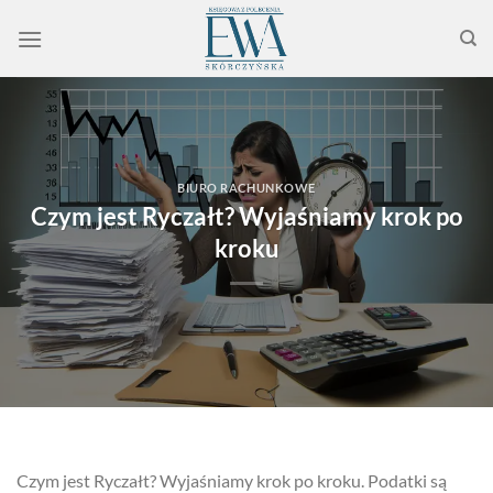
Przewiń
do
zawartości
BIURO RACHUNKOWE
Czym jest Ryczałt? Wyjaśniamy krok po
kroku
Czym jest Ryczałt? Wyjaśniamy krok po kroku. Podatki są