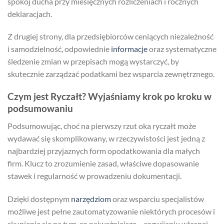
spokój ducha przy miesięcznych rozliczeniach i rocznych
deklaracjach.
Z drugiej strony, dla przedsiębiorców ceniących niezależność
i samodzielność, odpowiednie
informacje
oraz systematyczne
śledzenie zmian w przepisach mogą wystarczyć, by
skutecznie zarządzać podatkami bez wsparcia zewnętrznego.
Czym jest Ryczałt? Wyjaśniamy krok po kroku w
podsumowaniu
Podsumowując, choć na pierwszy rzut oka ryczałt może
wydawać się skomplikowany, w rzeczywistości jest jedną z
najbardziej przyjaznych form opodatkowania dla małych
firm. Klucz to zrozumienie zasad, właściwe dopasowanie
stawek i regularność w prowadzeniu dokumentacji.
Dzięki dostępnym
narzędziom
oraz wsparciu specjalistów
możliwe jest pełne zautomatyzowanie niektórych procesów i
skupienie się na tym, co najważniejsze – rozwijaniu własnej