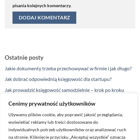
pisania kolejnych komentarzy.
Ostatnie posty
Jakie dokumenty trzeba przechowywać w firmie i jak długo?
Jak dobrać odpowiednią księgowość dla startupu?
Jak prowadzić księgowość samodzielnie – krok po kroku
Jakie ulgi podatkowe przysługują przedsiębiorcom w 2025
Cenimy prywatność użytkowników
roku?
Używamy plików cookie, aby poprawić jakość przeglądania,
Kiedy zakup na firmę nie jest kosztem podatkowym?
wyświetlać reklamy lub treści dostosowane do
indywidualnych potrzeb użytkowników oraz analizować ruch
na stronie. Kliknięcie przycisku „Akceptuj wszystkie” oznacza