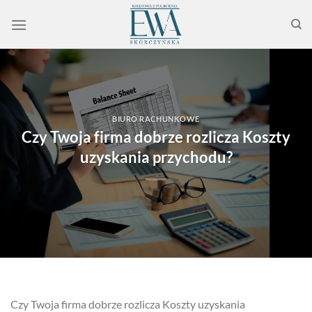
Przewiń
do
zawartości
BIURO RACHUNKOWE
Czy Twoja firma dobrze rozlicza Koszty
uzyskania przychodu?
Czy Twoja firma dobrze rozlicza Koszty uzyskania