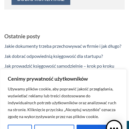
Ostatnie posty
Jakie dokumenty trzeba przechowywać w firmie i jak długo?
Jak dobrać odpowiednią księgowość dla startupu?
Jak prowadzić księgowość samodzielnie – krok po kroku
Jakie ulgi podatkowe przysługują przedsiębiorcom w 2025
Cenimy prywatność użytkowników
roku?
Używamy plików cookie, aby poprawić jakość przeglądania,
Kiedy zakup na firmę nie jest kosztem podatkowym?
wyświetlać reklamy lub treści dostosowane do
indywidualnych potrzeb użytkowników oraz analizować ruch
na stronie. Kliknięcie przycisku „Akceptuj wszystkie” oznacza
zgodę na wykorzystywanie przez nas plików cookie.
BLOG
POLITYKA PRYWATNOŚCI
KONTAKT