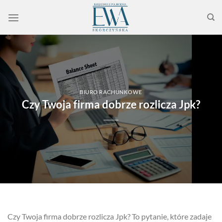
Przewiń
do
zawartości
BIURO RACHUNKOWE
Czy Twoja firma dobrze rozlicza Jpk?
Czy Twoja firma dobrze rozlicza Jpk? To pytanie, które zadaje