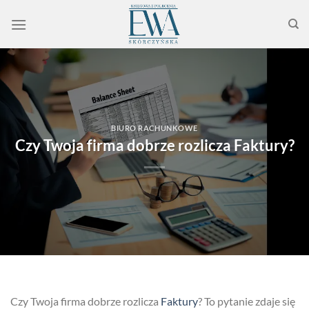
Przewiń
do
zawartości
BIURO RACHUNKOWE
Czy Twoja firma dobrze rozlicza Faktury?
Czy Twoja firma dobrze rozlicza
Faktury
? To pytanie zdaje się