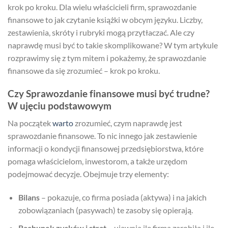
krok po kroku. Dla wielu właścicieli firm, sprawozdanie
finansowe to jak czytanie książki w obcym języku. Liczby,
zestawienia, skróty i rubryki mogą przytłaczać. Ale czy
naprawdę musi być to takie skomplikowane? W tym artykule
rozprawimy się z tym mitem i pokażemy, że sprawozdanie
finansowe da się zrozumieć – krok po kroku.
Czy Sprawozdanie finansowe musi być trudne?
W ujęciu podstawowym
Na początek
warto
zrozumieć, czym naprawdę jest
sprawozdanie finansowe. To nic innego jak zestawienie
informacji o kondycji finansowej przedsiębiorstwa, które
pomaga właścicielom, inwestorom, a także urzędom
podejmować decyzje. Obejmuje trzy elementy:
Bilans
– pokazuje, co firma posiada (aktywa) i na jakich
zobowiązaniach (pasywach) te zasoby się opierają.
Rachunek zysków i strat
– ujawnia ile firma zarobiła i ile