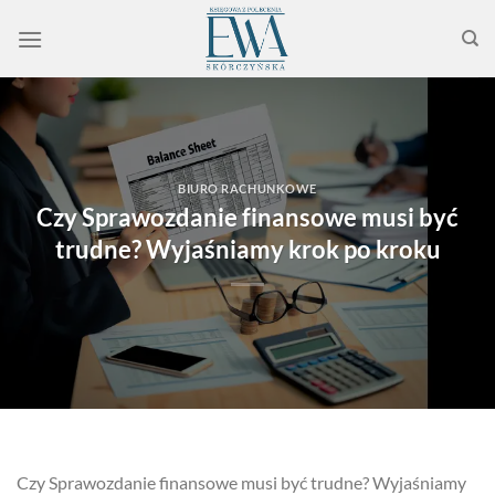
Przewiń
do
zawartości
BIURO RACHUNKOWE
Czy Sprawozdanie finansowe musi być
trudne? Wyjaśniamy krok po kroku
Czy Sprawozdanie finansowe musi być trudne? Wyjaśniamy