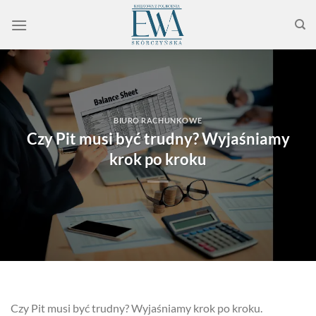
Przewiń
do
zawartości
BIURO RACHUNKOWE
Czy Pit musi być trudny? Wyjaśniamy
krok po kroku
Czy Pit musi być trudny? Wyjaśniamy krok po kroku.